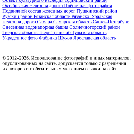
Объект культурного наследия
Одинцовский район
Октябрьская железная дорога
Плёночная фотография
Подвижной состав железных дорог
Пушкинский район
Рузский район
Рязанская область
Рязанско–Уральская
железная дорога
Самара
Самарская область
Санкт–Петербург
Снесенная водонапорная башня
Солнечногорский район
Тверская область
Тверь
Транссиб
Тульская область
Украденное фото
Фабрика
Шухов
Ярославская область
© 2012–2026. Использование фотографий и иных материалов,
опубликованных на сайте, допускается только с разрешения
их авторов и c обязательным указанием ссылки на сайт.