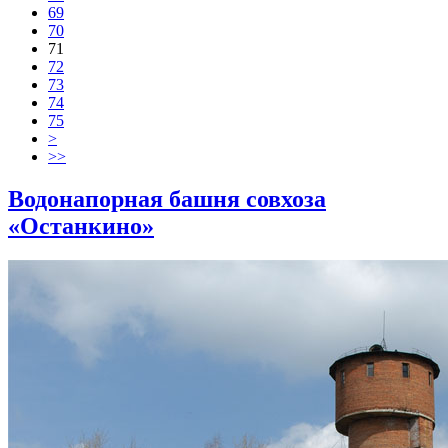
69
70
71
72
73
74
75
>
>>
Водонапорная башня совхоза
«Останкино»