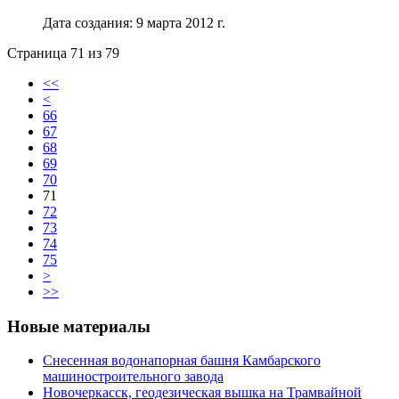
Дата создания: 9 марта 2012 г.
Страница 71 из 79
<<
<
66
67
68
69
70
71
72
73
74
75
>
>>
Новые материалы
Снесенная водонапорная башня Камбарского
машиностроительного завода
Новочеркасск, геодезическая вышка на Трамвайной