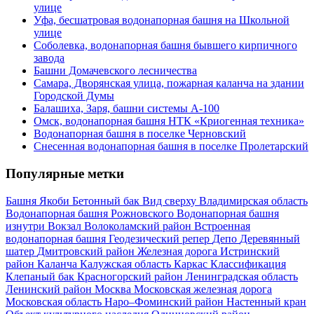
улице
Уфа, бесшатровая водонапорная башня на Школьной
улице
Соболевка, водонапорная башня бывшего кирпичного
завода
Башни Домачевского лесничества
Самара, Дворянская улица, пожарная каланча на здании
Городской Думы
Балашиха, Заря, башни системы А-100
Омск, водонапорная башня НТК «Криогенная техника»
Водонапорная башня в поселке Черновский
Снесенная водонапорная башня в поселке Пролетарский
Популярные метки
Башня Якоби
Бетонный бак
Вид сверху
Владимирская область
Водонапорная башня Рожновского
Водонапорная башня
изнутри
Вокзал
Волоколамский район
Встроенная
водонапорная башня
Геодезический репер
Депо
Деревянный
шатер
Дмитровский район
Железная дорога
Истринский
район
Каланча
Калужская область
Каркас
Классификация
Клепаный бак
Красногорский район
Ленинградская область
Ленинский район
Москва
Московская железная дорога
Московская область
Наро–Фоминский район
Настенный кран