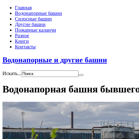
Главная
Водонапорные башни
Силосные башни
Другие башни
Пожарные каланчи
Разное
Книги
Контакты
Водонапорные и другие башни
Искать...
Водонапорная башня бывшего 