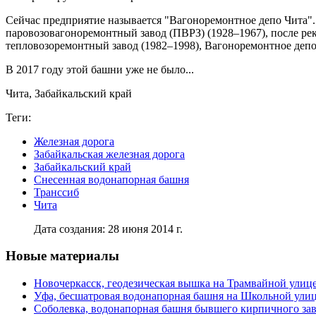
Сейчас предприятие называется "Вагоноремонтное депо Чита".
паровозовагоноремонтный завод (ПВРЗ) (1928–1967), после ре
тепловозоремонтный завод (1982–1998), Вагоноремонтное депо Ч
В 2017 году этой башни уже не было...
Чита, Забайкальский край
Теги:
Железная дорога
Забайкальская железная дорога
Забайкальский край
Снесенная водонапорная башня
Транссиб
Чита
Дата создания: 28 июня 2014 г.
Новые материалы
Новочеркасск, геодезическая вышка на Трамвайной улиц
Уфа, бесшатровая водонапорная башня на Школьной ули
Соболевка, водонапорная башня бывшего кирпичного за