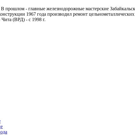
 В прошлом - главные железнодорожные мастерские Забайкальско
конструкции 1967 года производил ремонт цельнометаллических
ита (ВРД) - с 1998 г.
е
це
вода