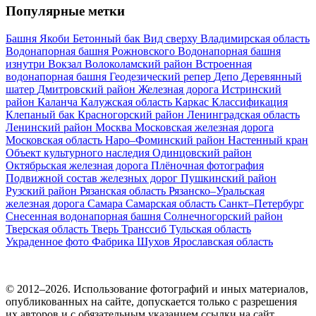
Популярные метки
Башня Якоби
Бетонный бак
Вид сверху
Владимирская область
Водонапорная башня Рожновского
Водонапорная башня
изнутри
Вокзал
Волоколамский район
Встроенная
водонапорная башня
Геодезический репер
Депо
Деревянный
шатер
Дмитровский район
Железная дорога
Истринский
район
Каланча
Калужская область
Каркас
Классификация
Клепаный бак
Красногорский район
Ленинградская область
Ленинский район
Москва
Московская железная дорога
Московская область
Наро–Фоминский район
Настенный кран
Объект культурного наследия
Одинцовский район
Октябрьская железная дорога
Плёночная фотография
Подвижной состав железных дорог
Пушкинский район
Рузский район
Рязанская область
Рязанско–Уральская
железная дорога
Самара
Самарская область
Санкт–Петербург
Снесенная водонапорная башня
Солнечногорский район
Тверская область
Тверь
Транссиб
Тульская область
Украденное фото
Фабрика
Шухов
Ярославская область
© 2012–2026. Использование фотографий и иных материалов,
опубликованных на сайте, допускается только с разрешения
их авторов и c обязательным указанием ссылки на сайт.