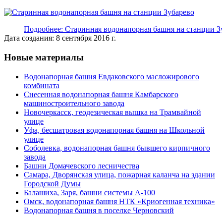
Подробнее: Старинная водонапорная башня на станции З
Дата создания: 8 сентября 2016 г.
Новые материалы
Водонапорная башня Евдаковского масложирового
комбината
Снесенная водонапорная башня Камбарского
машиностроительного завода
Новочеркасск, геодезическая вышка на Трамвайной
улице
Уфа, бесшатровая водонапорная башня на Школьной
улице
Соболевка, водонапорная башня бывшего кирпичного
завода
Башни Домачевского лесничества
Самара, Дворянская улица, пожарная каланча на здании
Городской Думы
Балашиха, Заря, башни системы А-100
Омск, водонапорная башня НТК «Криогенная техника»
Водонапорная башня в поселке Черновский