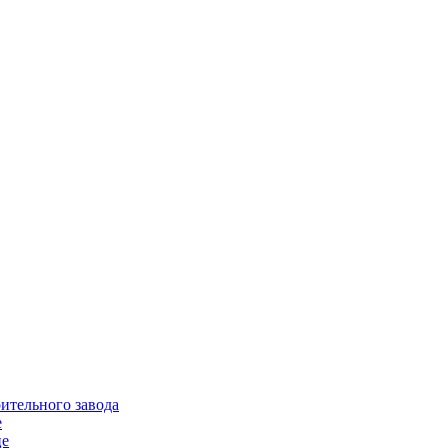
ительного завода
е
це