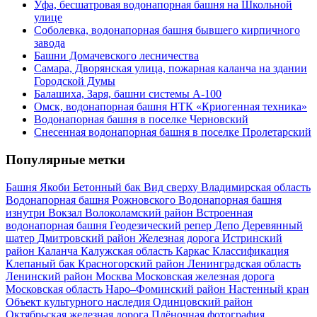
Уфа, бесшатровая водонапорная башня на Школьной
улице
Соболевка, водонапорная башня бывшего кирпичного
завода
Башни Домачевского лесничества
Самара, Дворянская улица, пожарная каланча на здании
Городской Думы
Балашиха, Заря, башни системы А-100
Омск, водонапорная башня НТК «Криогенная техника»
Водонапорная башня в поселке Черновский
Снесенная водонапорная башня в поселке Пролетарский
Популярные метки
Башня Якоби
Бетонный бак
Вид сверху
Владимирская область
Водонапорная башня Рожновского
Водонапорная башня
изнутри
Вокзал
Волоколамский район
Встроенная
водонапорная башня
Геодезический репер
Депо
Деревянный
шатер
Дмитровский район
Железная дорога
Истринский
район
Каланча
Калужская область
Каркас
Классификация
Клепаный бак
Красногорский район
Ленинградская область
Ленинский район
Москва
Московская железная дорога
Московская область
Наро–Фоминский район
Настенный кран
Объект культурного наследия
Одинцовский район
Октябрьская железная дорога
Плёночная фотография