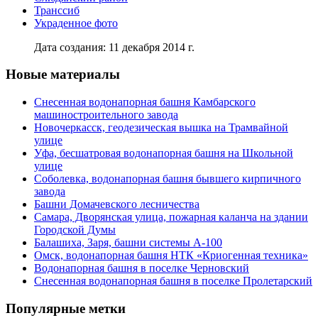
Транссиб
Украденное фото
Дата создания: 11 декабря 2014 г.
Новые материалы
Снесенная водонапорная башня Камбарского
машиностроительного завода
Новочеркасск, геодезическая вышка на Трамвайной
улице
Уфа, бесшатровая водонапорная башня на Школьной
улице
Соболевка, водонапорная башня бывшего кирпичного
завода
Башни Домачевского лесничества
Самара, Дворянская улица, пожарная каланча на здании
Городской Думы
Балашиха, Заря, башни системы А-100
Омск, водонапорная башня НТК «Криогенная техника»
Водонапорная башня в поселке Черновский
Снесенная водонапорная башня в поселке Пролетарский
Популярные метки