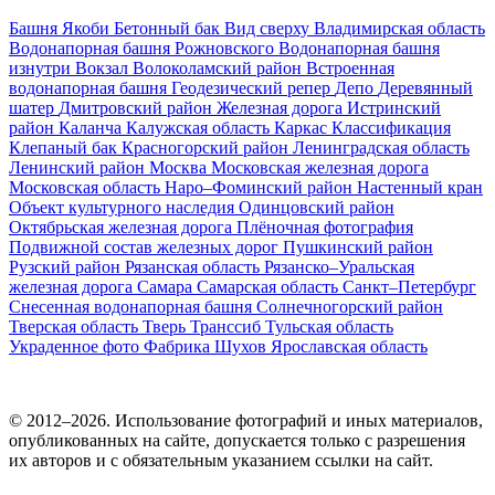
Башня Якоби
Бетонный бак
Вид сверху
Владимирская область
Водонапорная башня Рожновского
Водонапорная башня
изнутри
Вокзал
Волоколамский район
Встроенная
водонапорная башня
Геодезический репер
Депо
Деревянный
шатер
Дмитровский район
Железная дорога
Истринский
район
Каланча
Калужская область
Каркас
Классификация
Клепаный бак
Красногорский район
Ленинградская область
Ленинский район
Москва
Московская железная дорога
Московская область
Наро–Фоминский район
Настенный кран
Объект культурного наследия
Одинцовский район
Октябрьская железная дорога
Плёночная фотография
Подвижной состав железных дорог
Пушкинский район
Рузский район
Рязанская область
Рязанско–Уральская
железная дорога
Самара
Самарская область
Санкт–Петербург
Снесенная водонапорная башня
Солнечногорский район
Тверская область
Тверь
Транссиб
Тульская область
Украденное фото
Фабрика
Шухов
Ярославская область
© 2012–2026. Использование фотографий и иных материалов,
опубликованных на сайте, допускается только с разрешения
их авторов и c обязательным указанием ссылки на сайт.