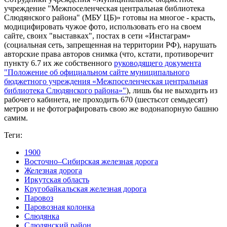
учреждение "Межпоселенческая центральная библиотека
Слюдянского района" (МБУ ЦБ)» готовы на многое - красть,
модицифировать чужое фото, использовать его на своем
сайте, своих "выставках", постах в сети «Инстаграм»
(социальная сеть, запрещенная на территории РФ), нарушать
авторские права авторов снимка (что, кстати, противоречит
пункту 6.7 их же собственного
руководящего документа
"Положение об официальном сайте муниципального
бюджетного учреждения «Межпоселенческая центральная
библиотека Слюдянского района»"
), лишь бы не выходить из
рабочего кабинета, не проходить 670 (шестьсот семьдесят)
метров и не фотографировать свою же водонапорную башню
самим.
Теги:
1900
Восточно–Сибирская железная дорога
Железная дорога
Иркутская область
Кругобайкальская железная дорога
Паровоз
Паровозная колонка
Слюдянка
Слюдянский район