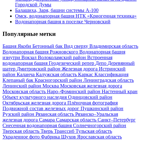
Городской Думы
Балашиха, Заря, башни системы А-100
Омск, водонапорная башня НТК «Криогенная техника»
Водонапорная башня в поселке Черновский
Популярные метки
Башня Якоби
Бетонный бак
Вид сверху
Владимирская область
Водонапорная башня Рожновского
Водонапорная башня
изнутри
Вокзал
Волоколамский район
Встроенная
водонапорная башня
Геодезический репер
Депо
Деревянный
шатер
Дмитровский район
Железная дорога
Истринский
район
Каланча
Калужская область
Каркас
Классификация
Клепаный бак
Красногорский район
Ленинградская область
Ленинский район
Москва
Московская железная дорога
Московская область
Наро–Фоминский район
Настенный кран
Объект культурного наследия
Одинцовский район
Октябрьская железная дорога
Плёночная фотография
Подвижной состав железных дорог
Пушкинский район
Рузский район
Рязанская область
Рязанско–Уральская
железная дорога
Самара
Самарская область
Санкт–Петербург
Снесенная водонапорная башня
Солнечногорский район
Тверская область
Тверь
Транссиб
Тульская область
Украденное фото
Фабрика
Шухов
Ярославская область