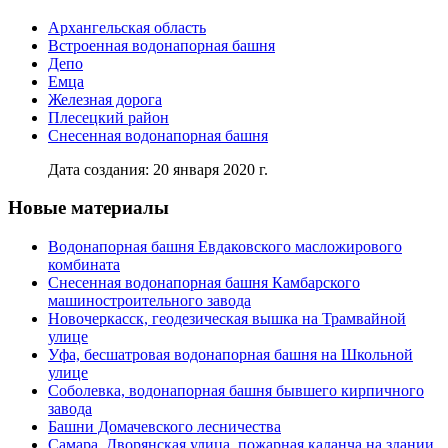
Архангельская область
Встроенная водонапорная башня
Депо
Емца
Железная дорога
Плесецкий район
Снесенная водонапорная башня
Дата создания: 20 января 2020 г.
Новые материалы
Водонапорная башня Евдаковского масложирового
комбината
Снесенная водонапорная башня Камбарского
машиностроительного завода
Новочеркасск, геодезическая вышка на Трамвайной
улице
Уфа, бесшатровая водонапорная башня на Школьной
улице
Соболевка, водонапорная башня бывшего кирпичного
завода
Башни Домачевского лесничества
Самара, Дворянская улица, пожарная каланча на здании