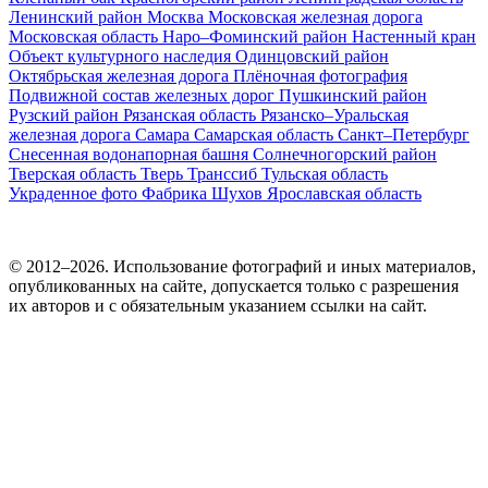
Ленинский район
Москва
Московская железная дорога
Московская область
Наро–Фоминский район
Настенный кран
Объект культурного наследия
Одинцовский район
Октябрьская железная дорога
Плёночная фотография
Подвижной состав железных дорог
Пушкинский район
Рузский район
Рязанская область
Рязанско–Уральская
железная дорога
Самара
Самарская область
Санкт–Петербург
Снесенная водонапорная башня
Солнечногорский район
Тверская область
Тверь
Транссиб
Тульская область
Украденное фото
Фабрика
Шухов
Ярославская область
© 2012–2026. Использование фотографий и иных материалов,
опубликованных на сайте, допускается только с разрешения
их авторов и c обязательным указанием ссылки на сайт.