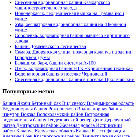
Снесенная водонапорная башня Камбарского
машиностроительного завода
Новочеркасск, геодезическая вышка на Трамвайной
улице
Уфа, бесшатровая водонапорная башня на Школьной
улице
Соболевка, водонапорная башня бывшего кирпичного
завода
Башни Домачевского лесничества
Самара, Дворянская улица, пожарная каланча на здании
Городской Думы
Балашиха, Заря, башни системы А-100
Омск, водонапорная башня НТК «Криогенная техника»
Водонапорная башня в поселке Черновский
Снесенная водонапорная башня в поселке Пролетарский
Популярные метки
Башня Якоби
Бетонный бак
Вид сверху
Владимирская область
Водонапорная башня Рожновского
Водонапорная башня
изнутри
Вокзал
Волоколамский район
Встроенная
водонапорная башня
Геодезический репер
Депо
Деревянный
шатер
Дмитровский район
Железная дорога
Истринский
район
Каланча
Калужская область
Каркас
Классификация
Клепаный бак
Красногорский район
Ленинградская область