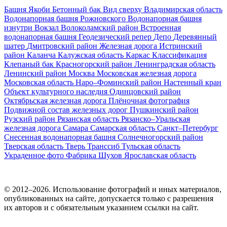
Башня Якоби
Бетонный бак
Вид сверху
Владимирская область
Водонапорная башня Рожновского
Водонапорная башня
изнутри
Вокзал
Волоколамский район
Встроенная
водонапорная башня
Геодезический репер
Депо
Деревянный
шатер
Дмитровский район
Железная дорога
Истринский
район
Каланча
Калужская область
Каркас
Классификация
Клепаный бак
Красногорский район
Ленинградская область
Ленинский район
Москва
Московская железная дорога
Московская область
Наро–Фоминский район
Настенный кран
Объект культурного наследия
Одинцовский район
Октябрьская железная дорога
Плёночная фотография
Подвижной состав железных дорог
Пушкинский район
Рузский район
Рязанская область
Рязанско–Уральская
железная дорога
Самара
Самарская область
Санкт–Петербург
Снесенная водонапорная башня
Солнечногорский район
Тверская область
Тверь
Транссиб
Тульская область
Украденное фото
Фабрика
Шухов
Ярославская область
© 2012–2026. Использование фотографий и иных материалов,
опубликованных на сайте, допускается только с разрешения
их авторов и c обязательным указанием ссылки на сайт.