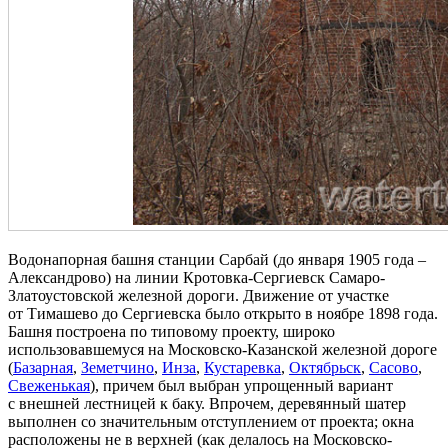
Водонапорная башня станции Сарбай (до января 1905 года –
Александрово) на линии Кротовка-Сергиевск Самаро-
Златоустовской железной дороги. Движение от участке
от Тимашево до Сергиевска было открыто в ноябре 1898 года.
Башня построена по типовому проекту, широко
использовавшемуся на Московско-Казанской железной дороге
(
Базарная
,
Земетчино
,
Инза
,
Кустаревка
,
Октябрьск
,
Сасово
,
Свеженькая
), причем был выбран упрощенный вариант
с внешней лестницей к баку. Впрочем, деревянный шатер
выполнен со значительным отступлением от проекта; окна
расположены не в верхней (как делалось на Московско-