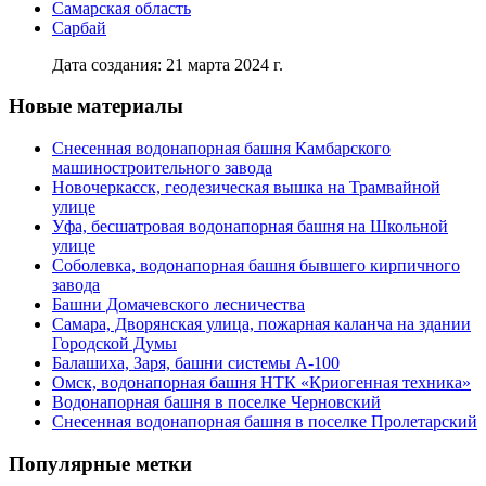
Самарская область
Сарбай
Дата создания: 21 марта 2024 г.
Новые материалы
Снесенная водонапорная башня Камбарского
машиностроительного завода
Новочеркасск, геодезическая вышка на Трамвайной
улице
Уфа, бесшатровая водонапорная башня на Школьной
улице
Соболевка, водонапорная башня бывшего кирпичного
завода
Башни Домачевского лесничества
Самара, Дворянская улица, пожарная каланча на здании
Городской Думы
Балашиха, Заря, башни системы А-100
Омск, водонапорная башня НТК «Криогенная техника»
Водонапорная башня в поселке Черновский
Снесенная водонапорная башня в поселке Пролетарский
Популярные метки