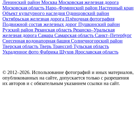
Ленинский район
Москва
Московская железная дорога
Московская область
Наро–Фоминский район
Настенный кран
Объект культурного наследия
Одинцовский район
Октябрьская железная дорога
Плёночная фотография
Подвижной состав железных дорог
Пушкинский район
Рузский район
Рязанская область
Рязанско–Уральская
железная дорога
Самара
Самарская область
Санкт–Петербург
Снесенная водонапорная башня
Солнечногорский район
Тверская область
Тверь
Транссиб
Тульская область
Украденное фото
Фабрика
Шухов
Ярославская область
© 2012–2026. Использование фотографий и иных материалов,
опубликованных на сайте, допускается только с разрешения
их авторов и c обязательным указанием ссылки на сайт.