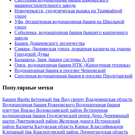
машиностроительного завода
Новочеркасск, геодезическая вышка на Трамвайной
улице
Уфа, бесшатровая водонапорная башня на Школьной
улице
Соболевка, водонапорная башня бывшего кирпичного
завода
Башни Домачевского лесничества
Самара, Дворянская улица, пожарная каланча на здании
Городской Думы
Балашиха, Заря, башни системы А-100
Омск, водонапорная башня НТК «Криогенная техника»
Водонапорная башня в поселке Черновский
Снесенная водонапорная башня в поселке Пролетарский
Популярные метки
Башня Якоби
Бетонный бак
Вид сверху
Владимирская область
Водонапорная башня Рожновского
Водонапорная башня
изнутри
Вокзал
Волоколамский район
Встроенная
водонапорная башня
Геодезический репер
Депо
Деревянный
шатер
Дмитровский район
Железная дорога
Истринский
район
Каланча
Калужская область
Каркас
Классификация
Клепаный бак
Красногорский район
Ленинградская область