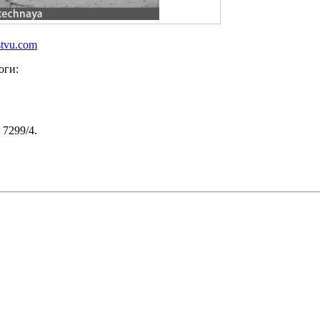
stvu.com
оги:
7299/4.