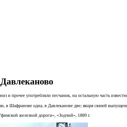
 Давлеканово
арниз и прочее употребляли песчаник, на остальную часть извест
, в Шафранове одна, в Давлеканове две; якоря связей выпущен
фимской железной дороги», «Зодчий», 1889 г.