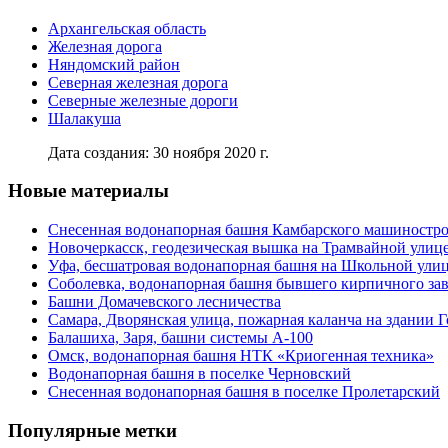
Архангельская область
Железная дорога
Няндомский район
Северная железная дорога
Северные железные дороги
Шалакуша
Дата создания: 30 ноября 2020 г.
Новые материалы
Снесенная водонапорная башня Камбарского машиностро
Новочеркасск, геодезическая вышка на Трамвайной улиц
Уфа, бесшатровая водонапорная башня на Школьной ули
Соболевка, водонапорная башня бывшего кирпичного за
Башни Домачевского лесничества
Самара, Дворянская улица, пожарная каланча на здании 
Балашиха, Заря, башни системы А-100
Омск, водонапорная башня НТК «Криогенная техника»
Водонапорная башня в поселке Черновский
Снесенная водонапорная башня в поселке Пролетарский
Популярные метки