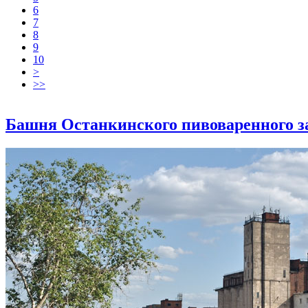
6
7
8
9
10
>
>>
Башня Останкинского пивоваренного з