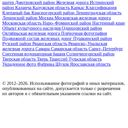
шатер
Дмитровский район
Железная дорога
Истринский
район
Каланча
Калужская область
Каркас
Классификация
Клепаный бак
Красногорский район
Ленинградская область
Ленинский район
Москва
Московская железная дорога
Московская область
Наро–Фоминский район
Настенный кран
Объект культурного наследия
Одинцовский район
Октябрьская железная дорога
Плёночная фотография
Подвижной состав железных дорог
Пушкинский район
Рузский район
Рязанская область
Рязанско–Уральская
железная дорога
Самара
Самарская область
Санкт–Петербург
Снесенная водонапорная башня
Солнечногорский район
Тверская область
Тверь
Транссиб
Тульская область
Украденное фото
Фабрика
Шухов
Ярославская область
© 2012–2026. Использование фотографий и иных материалов,
опубликованных на сайте, допускается только с разрешения
их авторов и c обязательным указанием ссылки на сайт.