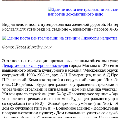
Вид на депо и пост с путепровода над железной дорогой. На 
Рославля для установки на стадионе «Локомотив» паровоз Л-35
Фото: Павел Михайлушкин
Этот пост централизации признан выявленным объектом куль
Департамента культурного наследия
города Москвы от 27 сентя
выявленного объекта культурного наследия "Московская окруж
сооружений, 1903-1908 гг., арх. А.Н.Померанцев, инж. А.Д.Пр
П.Рашевский. Комплекс зданий и сооружений станции "Лихобор
инж. С.Карейша: - Будка центрального управления стрелками и
управлений стрелками и сигналами; - Дом начальника участка; 
Жилой дом со службами (тип № 3); -Пассажирское здание; - Зда
управления стрелками и сигналами; - Будка центрального упра
со службами (тип № 2); - Жилой дом со службами (тип № 3); -
дом со службами (тип № 8); - Водоемное здание; - Водоподъемн
продовольственном пункте; - Дом начальника участка со служба
-Здание нефтекачки", расположенного по адресу: пр. Черепановых, 