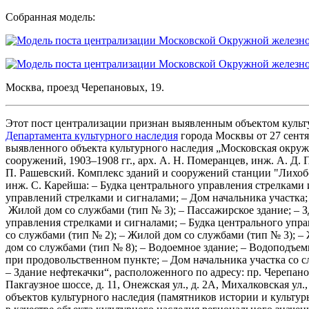
Собранная модель:
Москва, проезд Черепановых, 19.
Этот пост централизации признан выявленным объектом куль
Департамента культурного наследия
города Москвы от 27 сентя
выявленного объекта культурного наследия „Московская окруж
сооружений, 1903–1908 гг., арх. А. Н. Померанцев, инж. А. Д. 
П. Рашевский. Комплекс зданий и сооружений станции "Лихобор
инж. С. Карейша: – Будка центрального управления стрелками 
управлений стрелками и сигналами; – Дом начальника участка;
Жилой дом со службами (тип № 3); – Пассажирское здание; – З
управления стрелками и сигналами; – Будка центрального упр
со службами (тип № 2); – Жилой дом со службами (тип № 3); –
дом со службами (тип № 8); – Водоемное здание; – Водоподъем
при продовольственном пункте; – Дом начальника участка со с
– Здание нефтекачки“, расположенного по адресу: пр. Черепановых,
Пакгаузное шоссе, д. 11, Онежская ул., д. 2А, Михалковская ул.
объектов культурного наследия (памятников истории и культу