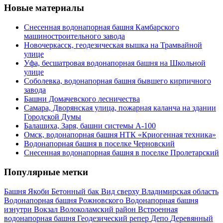
Новые материалы
Снесенная водонапорная башня Камбарского
машиностроительного завода
Новочеркасск, геодезическая вышка на Трамвайной
улице
Уфа, бесшатровая водонапорная башня на Школьной
улице
Соболевка, водонапорная башня бывшего кирпичного
завода
Башни Домачевского лесничества
Самара, Дворянская улица, пожарная каланча на здании
Городской Думы
Балашиха, Заря, башни системы А-100
Омск, водонапорная башня НТК «Криогенная техника»
Водонапорная башня в поселке Черновский
Снесенная водонапорная башня в поселке Пролетарский
Популярные метки
Башня Якоби
Бетонный бак
Вид сверху
Владимирская область
Водонапорная башня Рожновского
Водонапорная башня
изнутри
Вокзал
Волоколамский район
Встроенная
водонапорная башня
Геодезический репер
Депо
Деревянный